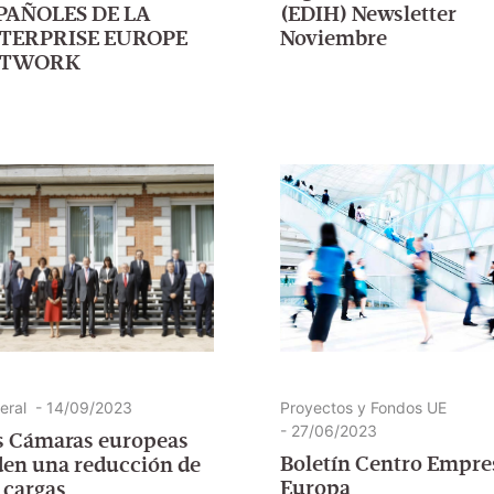
PAÑOLES DE LA
(EDIH) Newsletter
TERPRISE EUROPE
Noviembre
ETWORK
eral
-
14/09/2023
Proyectos y Fondos UE
-
27/06/2023
s Cámaras europeas
Boletín Centro Empr
den una reducción de
Europa
s cargas