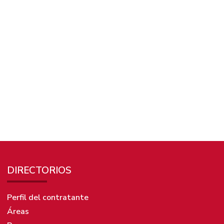
eneral
-
15/02/2023