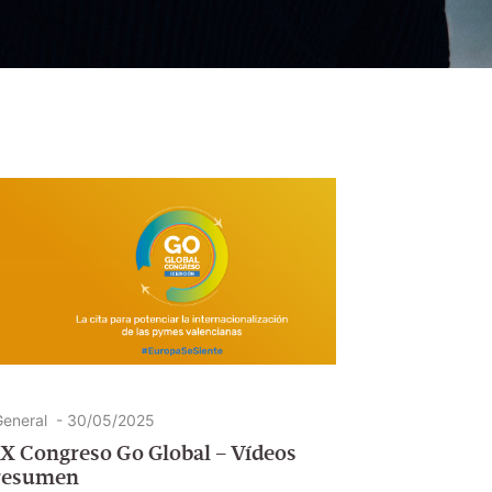
eneral
-
30/05/2025
IX Congreso Go Global – Vídeos
resumen