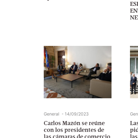
ES
EN
N
General
-
14/09/2023
Gen
Carlos Mazón se reúne
La
con los presidentes de
pi
las cámaras de
la