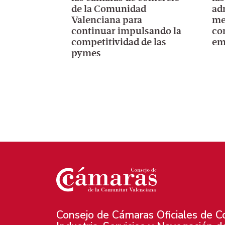
comercio de la
ad
Comunidad Valenciana
me
para continuar
co
impulsando la
em
competitividad de las
pymes
Proyectos y Fondos UE
-
09/03/2023