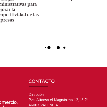
ministrativas para
jorar la
mpetitividad de las
presas
General
,
Industria y Medioambiente
G