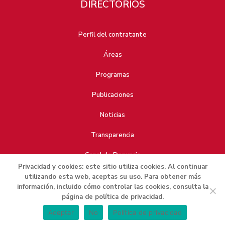
DIRECTORIOS
Perfil del contratante
Áreas
Programas
Publicaciones
Noticias
Transparencia
Canal de Denuncia
Privacidad y cookies: este sitio utiliza cookies. Al continuar
utilizando esta web, aceptas su uso. Para obtener más
información, incluido cómo controlar las cookies, consulta la
página de política de privacidad.
Política de privacidad
Aviso legal
Aceptar
No
Política de privacidad