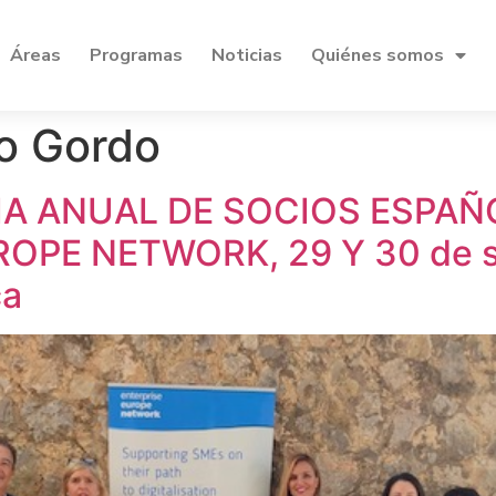
Áreas
Programas
Noticias
Quiénes somos
o Gordo
A ANUAL DE SOCIOS ESPAÑ
OPE NETWORK, 29 Y 30 de s
ca