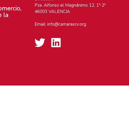
Pza. Alfonso el Magnánimo 12, 1º-2ª
omercio,
46003 VALENCIA
e la
Email:
info@camarascv.org