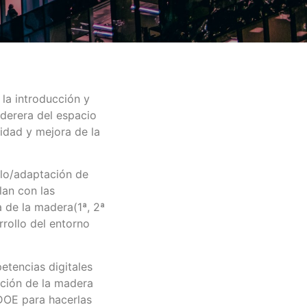
 la introducción y
aderera del espacio
idad y mejora de la
llo/adaptación de
lan con las
a de la madera(1ª, 2ª
rrollo del entorno
tencias digitales
ación de la madera
UDOE para hacerlas