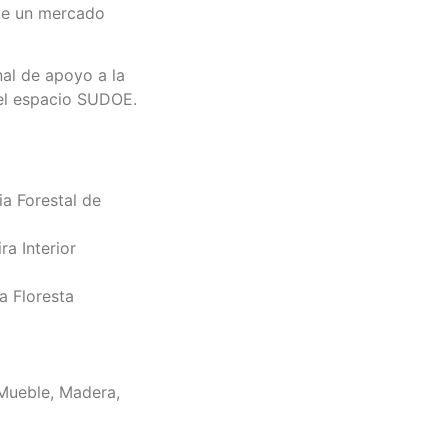
nte un mercado
nal de apoyo a la
del espacio SUDOE.
ia Forestal de
a Interior
a Floresta
 Mueble, Madera,