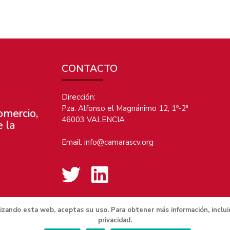
CONTACTO
Dirección:
Pza. Alfonso el Magnánimo 12, 1º-2ª
omercio,
46003 VALENCIA
e la
Email:
info@camarascv.org
tilizando esta web, aceptas su uso. Para obtener más información, inclu
privacidad.